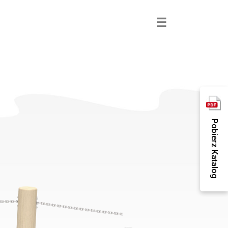
×
☰
Pobierz Katalog