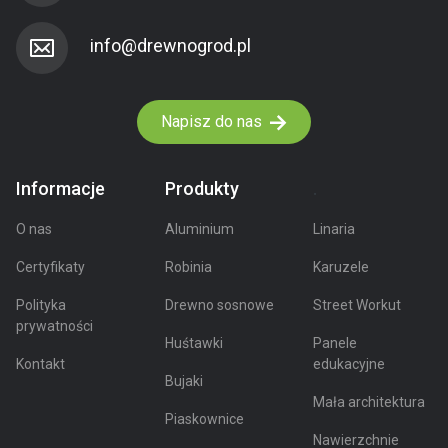
Napisz do nas
Informacje
Produkty
.
O nas
Aluminium
Linaria
Certyfikaty
Robinia
Karuzele
Polityka
Drewno sosnowe
Street Workut
prywatności
Huśtawki
Panele
Kontakt
edukacyjne
Bujaki
Mała architektura
Piaskownice
Nawierzchnie