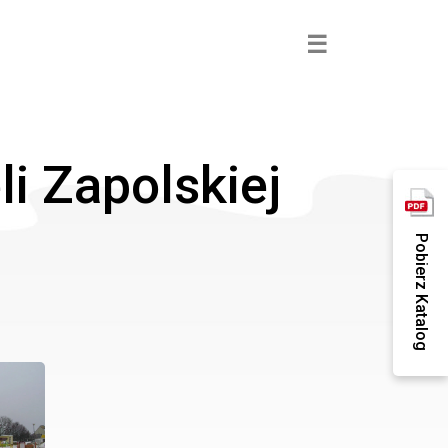
×
☰
li Zapolskiej
Pobierz Katalog