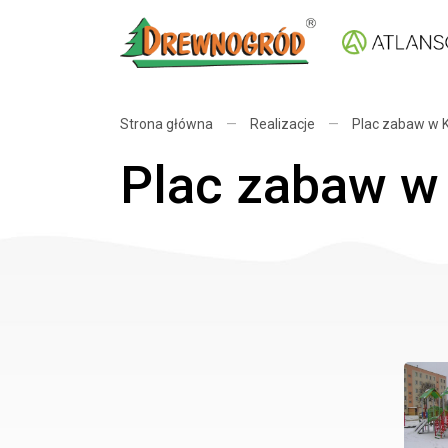
Strona główna
—
Realizacje
—
Plac zabaw w Ki
Plac zabaw w K