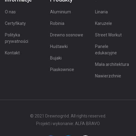
O nas
Aluminium
Linaria
Certyfikaty
Robinia
Karuzele
Polityka
Drewno sosnowe
Street Workut
prywatności
Huśtawki
Panele
Kontakt
edukacyjne
Bujaki
Mała architektura
Piaskownice
Nawierzchnie
© 2021 Drewnogród. All rights reserved.
Projekt i wykonanie:
ALFA BRAVO