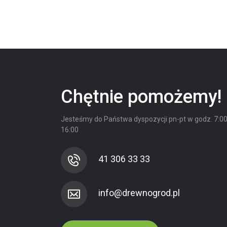
Chętnie pomożemy!
Jesteśmy do Państwa dyspozycji
pn-pt w godz. 7:00
16:00
41 306 33 33