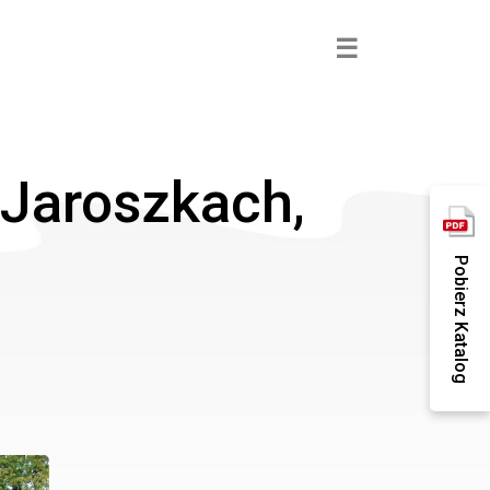
×
☰
Jaroszkach,
Pobierz Katalog