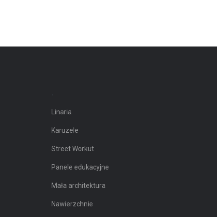
.
Linaria
Karuzele
Street Workut
Panele edukacyjne
Mała architektura
Nawierzchnie