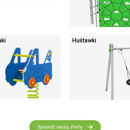
aki
Huśtawki
Sprawdź naszą ofertę