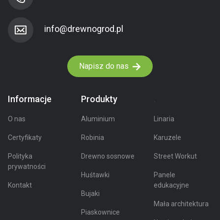
Napisz do nas
Informacje
Produkty
.
O nas
Aluminium
Linaria
Certyfikaty
Robinia
Karuzele
Polityka
Drewno sosnowe
Street Workut
prywatności
Huśtawki
Panele
Kontakt
edukacyjne
Bujaki
Mała architektura
Piaskownice