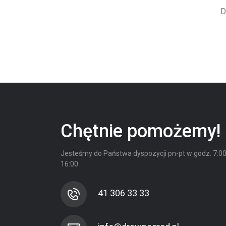
D
Chętnie pomożemy!
Jesteśmy do Państwa dyspozycji
pn-pt w godz. 7:00
16:00
41 306 33 33