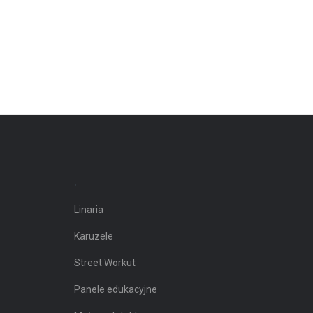
.
Linaria
Karuzele
Street Workut
Panele edukacyjne