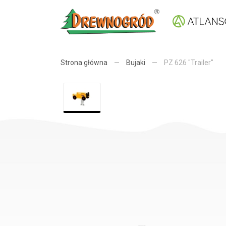
Strona główna
—
Bujaki
—
PZ 626 "Trailer"