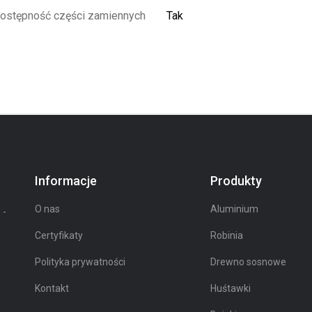
ostępność części zamiennych
Tak
Informacje
Produkty
O nas
Aluminium
 -
Certyfikaty
Robinia
Polityka prywatności
Drewno sosnowe
Kontakt
Huśtawki