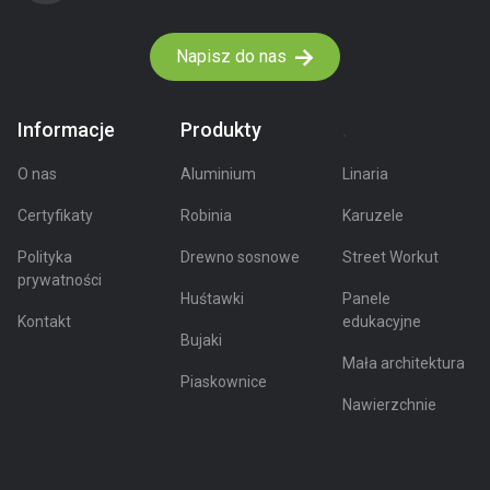
Napisz do nas
Informacje
Produkty
.
O nas
Aluminium
Linaria
Certyfikaty
Robinia
Karuzele
Polityka
Drewno sosnowe
Street Workut
prywatności
Huśtawki
Panele
Kontakt
edukacyjne
Bujaki
Mała architektura
Piaskownice
Nawierzchnie