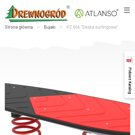
×
☰
Strona główna
—
Bujaki
—
PZ 666 "Deska surfingowa"
Pobierz Katalog