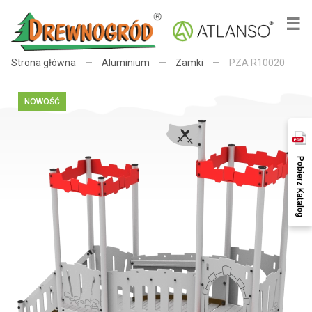
×
☰
Strona główna
—
Aluminium
—
Zamki
—
PZA R10020
NOWOŚĆ
Pobierz Katalog