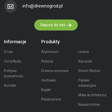
Napisz do nas
Informacje
Produkty
.
O nas
Aluminium
Linaria
Certyfikaty
Robinia
Karuzele
Polityka
Drewno sosnowe
Street Workut
prywatności
Huśtawki
Panele
Kontakt
edukacyjne
Bujaki
Mała architektura
Piaskownice
Nawierzchnie