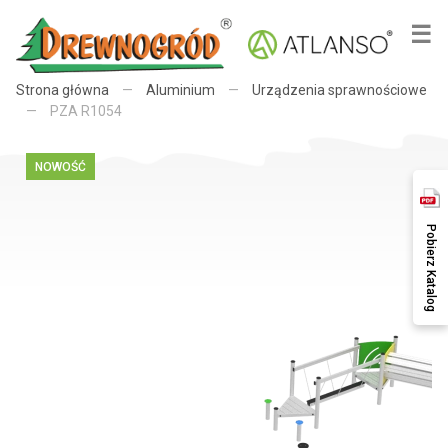
×
☰
Strona główna
—
Aluminium
—
Urządzenia sprawnościowe
—
PZA R1054
NOWOŚĆ
Pobierz Katalog