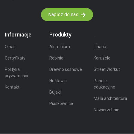
Napisz do nas
Informacje
Produkty
.
O nas
Aluminium
Linaria
Certyfikaty
Robinia
Karuzele
Polityka
Drewno sosnowe
Street Workut
prywatności
Huśtawki
Panele
Kontakt
edukacyjne
Bujaki
Mała architektura
Piaskownice
Nawierzchnie