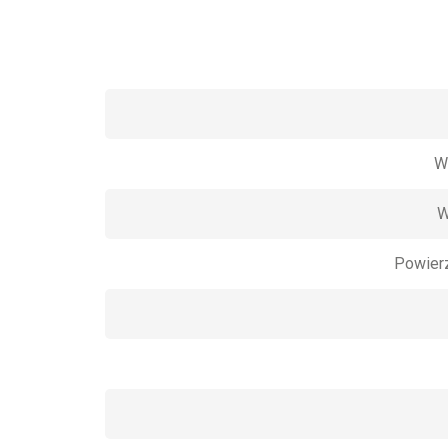
W
W
Powier