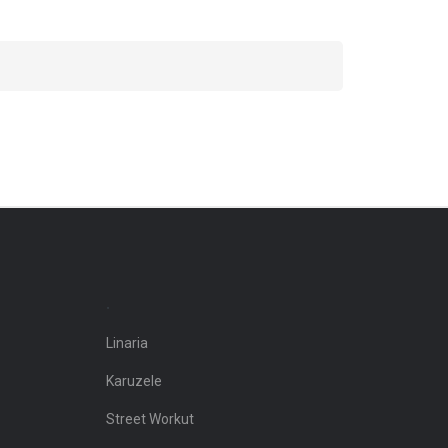
.
Linaria
Karuzele
Street Workut