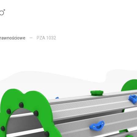
prawnościowe
—
PZA 1032