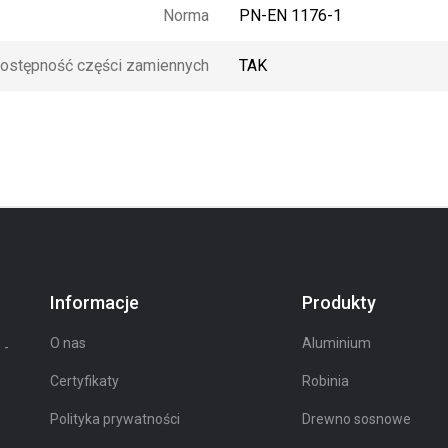
Norma
PN-EN 1176-1
ostępność części zamiennych
TAK
Informacje
Produkty
O nas
Aluminium
 -
Certyfikaty
Robinia
Polityka prywatności
Drewno sosnowe