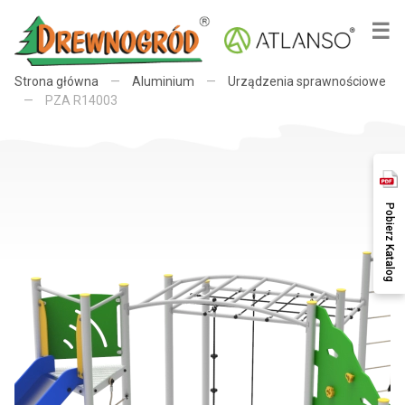
×
☰
Strona główna
—
Aluminium
—
Urządzenia sprawnościowe
—
PZA R14003
Pobierz Katalog