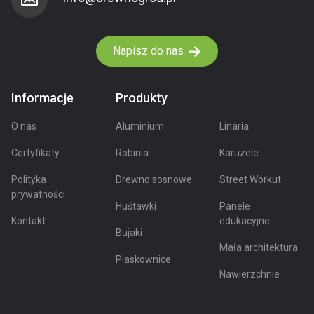
Napisz do nas
Informacje
Produkty
.
O nas
Aluminium
Linaria
Certyfikaty
Robinia
Karuzele
Polityka
Drewno sosnowe
Street Workut
prywatności
Huśtawki
Panele
Kontakt
edukacyjne
Bujaki
Mała architektura
Piaskownice
Nawierzchnie