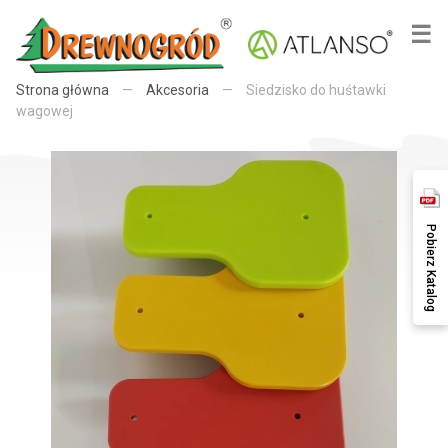
×
☰
Strona główna
—
Akcesoria
—
Siedzisko do huśtawki
wagowej
Pobierz Katalog