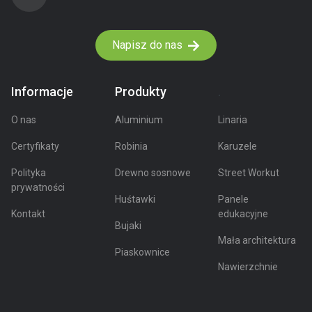
Napisz do nas
Informacje
Produkty
.
O nas
Aluminium
Linaria
Certyfikaty
Robinia
Karuzele
Polityka
Drewno sosnowe
Street Workut
prywatności
Huśtawki
Panele
Kontakt
edukacyjne
Bujaki
Mała architektura
Piaskownice
Nawierzchnie