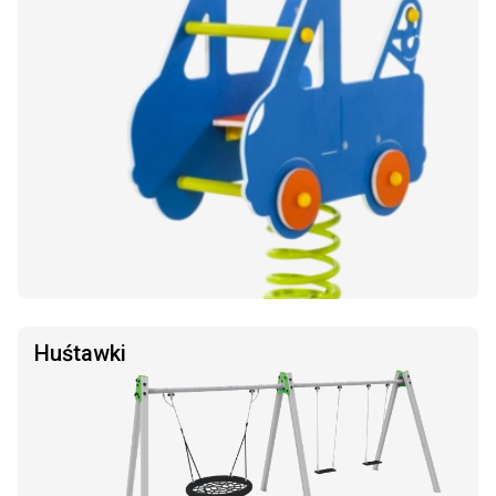
Huśtawki