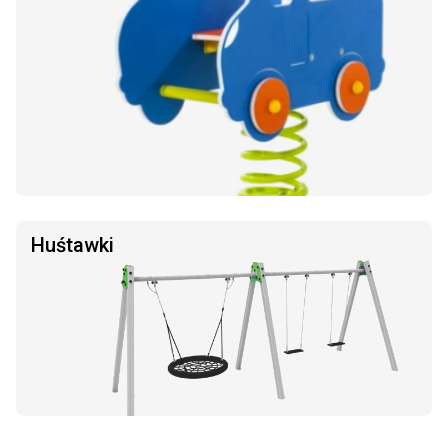
Huśtawki