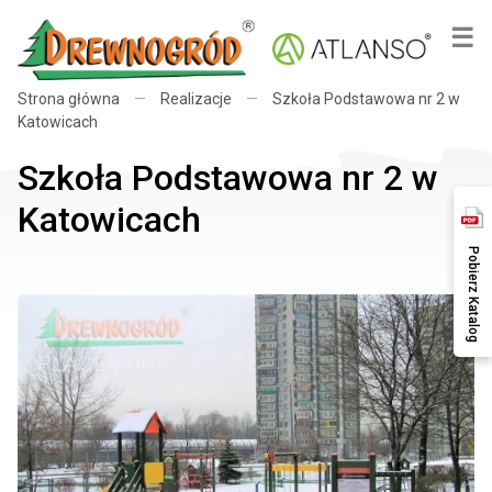
×
☰
Strona główna
—
Realizacje
—
Szkoła Podstawowa nr 2 w
Katowicach
Szkoła Podstawowa nr 2 w
Katowicach
Pobierz Katalog