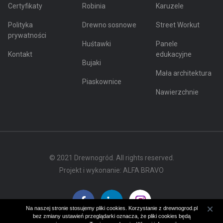
Certyfikaty
Robinia
Karuzele
Polityka
Drewno sosnowe
Street Workut
prywatności
Huśtawki
Panele
Kontakt
edukacyjne
Bujaki
Mała architektura
Piaskownice
Nawierzchnie
© 2021 Drewnogród. All rights reserved.
Projekt i wykonanie:
ALFA BRAVO
Na naszej stronie stosujemy pliki cookies. Korzystanie z drewnogrod.pl
bez zmiany ustawień przeglądarki oznacza, że pliki cookies będą