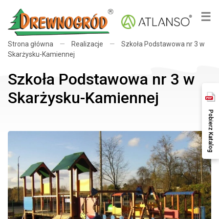
×
☰
Strona główna
—
Realizacje
—
Szkoła Podstawowa nr 3 w
Skarżysku-Kamiennej
Szkoła Podstawowa nr 3 w
Skarżysku-Kamiennej
Pobierz Katalog