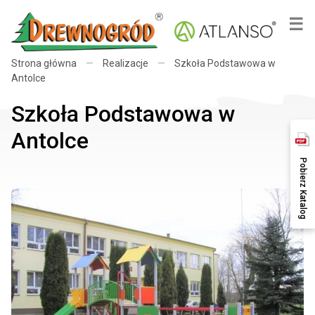
×
☰
Strona główna
—
Realizacje
—
Szkoła Podstawowa w
Antolce
Szkoła Podstawowa w
Antolce
Pobierz Katalog