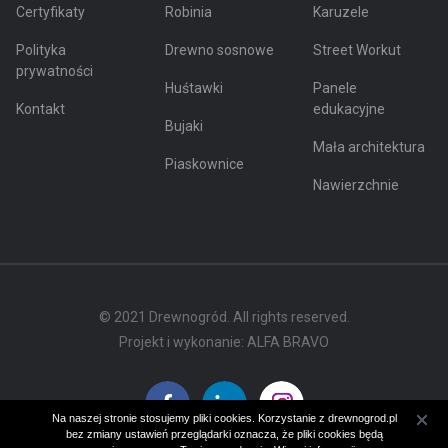
Certyfikaty
Robinia
Karuzele
Polityka
Drewno sosnowe
Street Workut
prywatności
Huśtawki
Panele
Kontakt
edukacyjne
Bujaki
Mała architektura
Piaskownice
Nawierzchnie
© 2021 Drewnogród. All rights reserved.
Projekt i wykonanie:
ALFA BRAVO
Na naszej stronie stosujemy pliki cookies. Korzystanie z drewnogrod.pl
bez zmiany ustawień przeglądarki oznacza, że pliki cookies będą