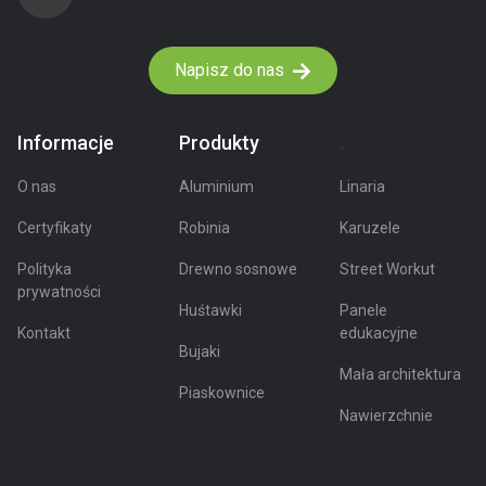
Napisz do nas
Informacje
Produkty
.
O nas
Aluminium
Linaria
Certyfikaty
Robinia
Karuzele
Polityka
Drewno sosnowe
Street Workut
prywatności
Huśtawki
Panele
Kontakt
edukacyjne
Bujaki
Mała architektura
Piaskownice
Nawierzchnie