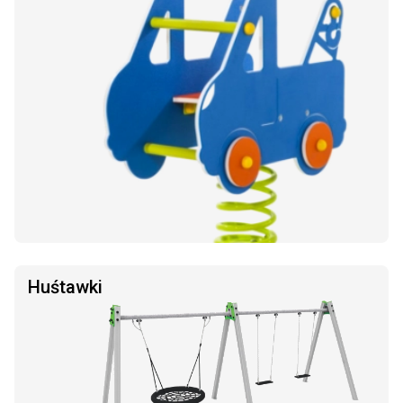
Huśtawki