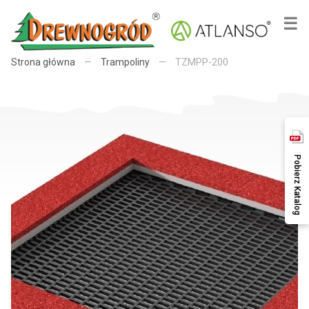
×
☰
Strona główna
—
Trampoliny
—
TZMPP-200
Pobierz Katalog