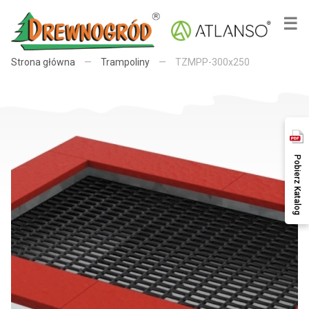
×
☰
Strona główna
—
Trampoliny
—
TZMPP-300x250
Pobierz Katalog