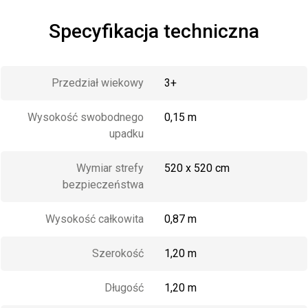
Specyfikacja techniczna
Przedział wiekowy
3+
Wysokość swobodnego
0,15 m
upadku
Wymiar strefy
520 x 520 cm
bezpieczeństwa
Wysokość całkowita
0,87 m
Szerokość
1,20 m
Długość
1,20 m