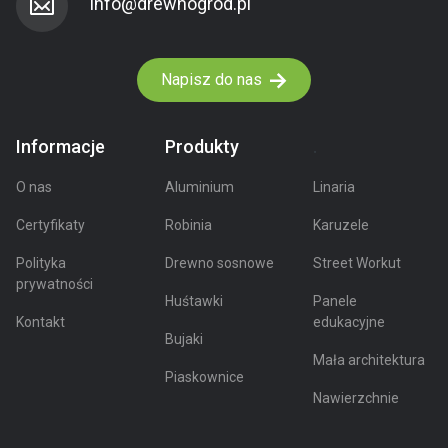
Napisz do nas
Informacje
Produkty
.
O nas
Aluminium
Linaria
Certyfikaty
Robinia
Karuzele
Polityka
Drewno sosnowe
Street Workut
prywatności
Huśtawki
Panele
Kontakt
edukacyjne
Bujaki
Mała architektura
Piaskownice
Nawierzchnie